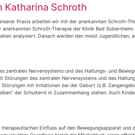
h Katharina Schroth
unserer Praxis arbeiten wir mit der anerkannten Schroth-Th
der anerkannten Schroth-Therapie der Klinik Bad Sobernheim
iten analysiert. Danach werden den meist Jugendlichen, a
des zentralen Nervensystems und des Haltungs- und Bewegu
it Störungen des zentralen Nervensystems und des Haltun
en Störungen mit Irritationen bei der Geburt (z.B. Zangengeb
ben“ der Schultern) in Zusammenhang stehen. Auch Kinder
ven therapeutischen Einfluss auf den Bewegungsapparat und
romuskulärer Grundlage bietet die Möglichkeit, einen effekt